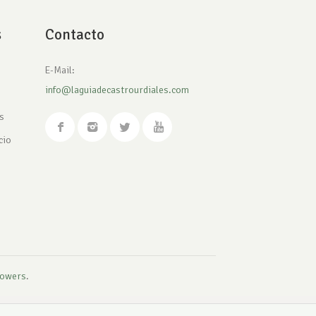
s
Contacto
E-Mail:
info@laguiadecastrourdiales.com
s
cio
owers
.