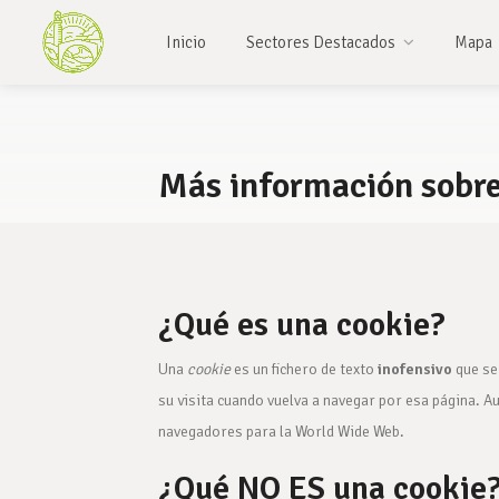
Inicio
Sectores Destacados
Mapa
Más información sobre
¿Qué es una cookie?
Una
cookie
es un fichero de texto
inofensivo
que se 
su visita cuando vuelva a navegar por esa página. 
navegadores para la World Wide Web.
¿Qué NO ES una cookie