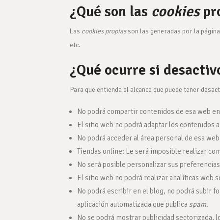
¿Qué son las
cookies
pro
Las
cookies propias
son las generadas por la página
etc.
¿Qué ocurre si desactiv
Para que entienda el alcance que puede tener desact
No podrá compartir contenidos de esa web en F
El sitio web no podrá adaptar los contenidos a
No podrá acceder al área personal de esa we
Tiendas online: Le será imposible realizar comp
No será posible personalizar sus preferencias 
El sitio web no podrá realizar analíticas web s
No podrá escribir en el blog, no podrá subir 
aplicación automatizada que publica
spam
.
No se podrá mostrar publicidad sectorizada, lo