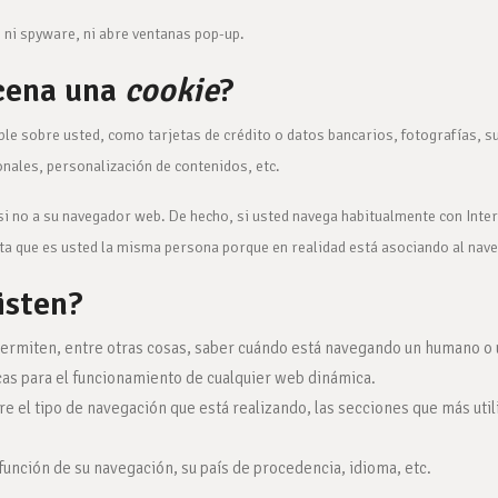
, ni spyware, ni abre ventanas pop-up.
cena una
cookie
?
e sobre usted, como tarjetas de crédito o datos bancarios, fotografías, su
onales, personalización de contenidos, etc.
si no a su navegador web. De hecho, si usted navega habitualmente con Inte
ta que es usted la misma persona porque en realidad está asociando al nave
isten?
permiten, entre otras cosas, saber cuándo está navegando un humano o 
cas para el funcionamiento de cualquier web dinámica.
 el tipo de navegación que está realizando, las secciones que más util
función de su navegación, su país de procedencia, idioma, etc.