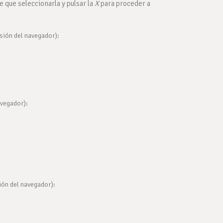
e que seleccionarla y pulsar la
X
para proceder a
rsión del navegador):
avegador):
ión del navegador):