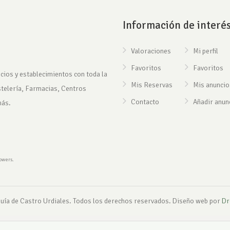
Información de interé
Valoraciones
Mi perfil
Favoritos
Favoritos
cios y establecimientos con toda la
Mis Reservas
Mis anuncio
stelería, Farmacias, Centros
Contacto
Añadir anun
más.
rowers.
uía de Castro Urdiales. Todos los derechos reservados. Diseño web por
Dr