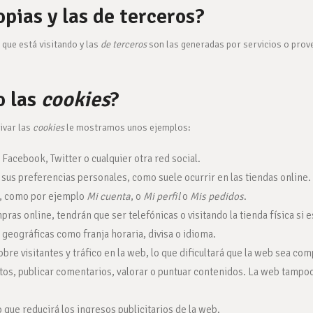
pias y las de terceros?
 que está visitando y las
de terceros
son las generadas por servicios o pro
o las
cookies
?
ivar las
cookies
le mostramos unos ejemplos:
acebook, Twitter o cualquier otra red social.
 sus preferencias personales, como suele ocurrir en las tiendas online.
b, como por ejemplo
Mi cuenta
, o
Mi perfil
o
Mis pedidos
.
ras online, tendrán que ser telefónicas o visitando la tienda física si e
geográficas como franja horaria, divisa o idioma.
obre visitantes y tráfico en la web, lo que dificultará que la web sea com
fotos, publicar comentarios, valorar o puntuar contenidos. La web tampo
 que reducirá los ingresos publicitarios de la web.