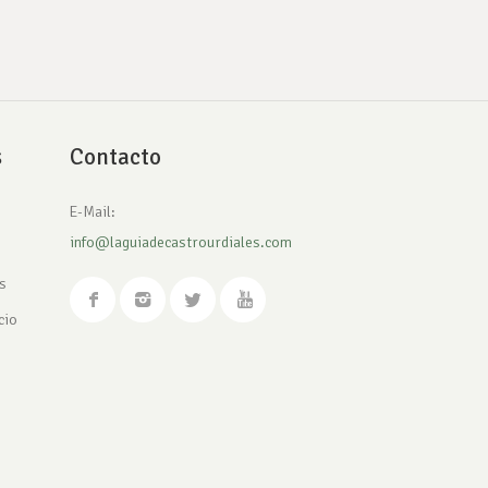
s
Contacto
E-Mail:
info@laguiadecastrourdiales.com
s
cio