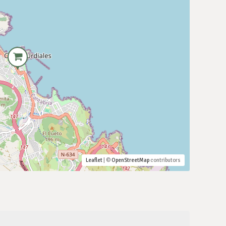
Leaflet
| ©
OpenStreetMap
contributors