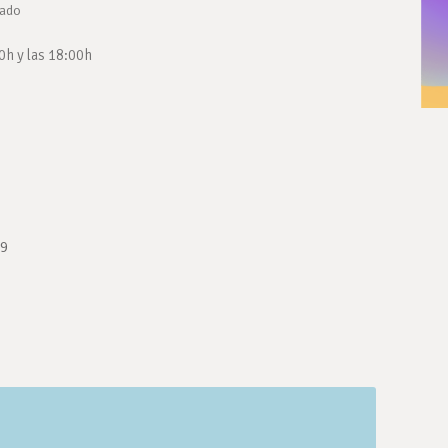
bado
0h y las 18:00h
19