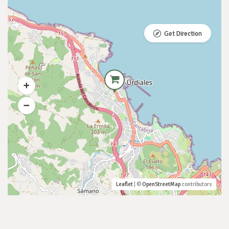
Get Direction
Leaflet
| ©
OpenStreetMap
contributors