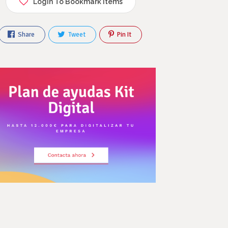
Login To Bookmark Items
Share
Tweet
Pin It