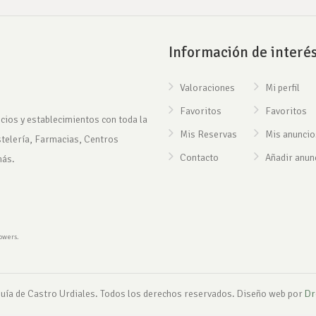
Información de interé
Valoraciones
Mi perfil
Favoritos
Favoritos
cios y establecimientos con toda la
Mis Reservas
Mis anuncio
stelería, Farmacias, Centros
Contacto
Añadir anun
más.
rowers.
uía de Castro Urdiales. Todos los derechos reservados. Diseño web por
Dr