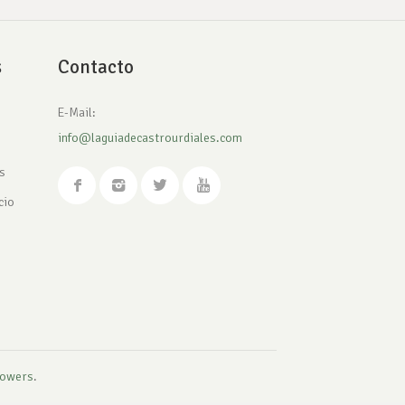
s
Contacto
E-Mail:
info@laguiadecastrourdiales.com
s
cio
owers
.