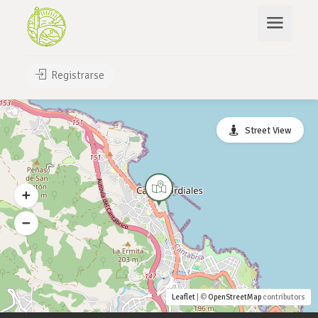
Registrarse
Street View
Leaflet
| ©
OpenStreetMap
contributors