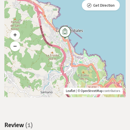
Get Direction
Leaflet
| ©
OpenStreetMap
contributors
Review
(1)