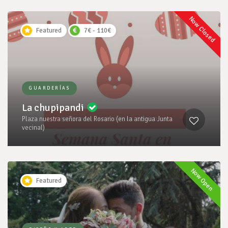
Now Closed
Featured
7€ - 110€
GUARDERÍAS
La chupipandi
Plaza nuestra señora del Rosario (en la antigua Junta
vecinal)
Now Open
Featured