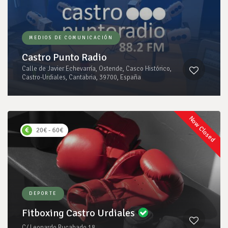
MEDIOS DE COMUNICACIÓN
Castro Punto Radio
Calle de Javier Echevarría, Ostende, Casco Histórico,
Castro-Urdiales, Cantabria, 39700, España
Now Closed
20€ - 60€
DEPORTE
Fitboxing Castro Urdiales
C/ Leonardo Rucabado 18