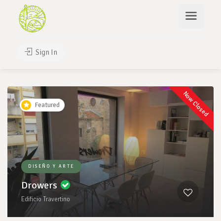
Search
Sign In
Leaflet
| ©
OpenStreetMap
contributors
2
Now Closed
Featured
DISEÑO Y ARTE
Drowers
Edificio Travertino