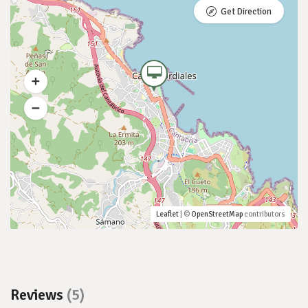
Get Direction
Leaflet
| ©
OpenStreetMap
contributors
Reviews
(5)