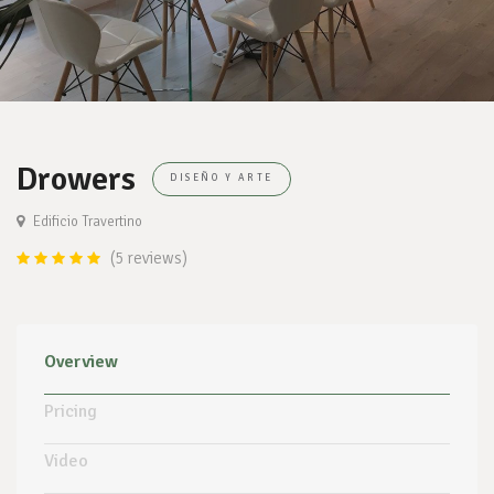
Drowers
DISEÑO Y ARTE
Edificio Travertino
(5 reviews)
Overview
Pricing
Video