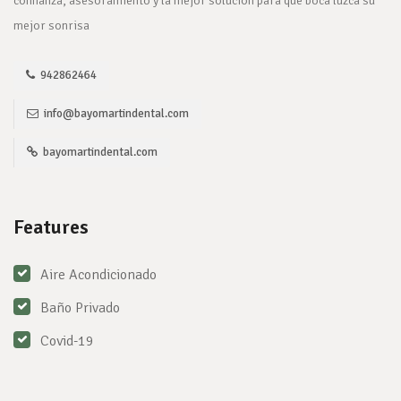
confianza, asesoramiento y la mejor solución para que boca luzca su
mejor sonrisa
942862464
info@bayomartindental.com
bayomartindental.com
Features
Aire Acondicionado
Baño Privado
Covid-19