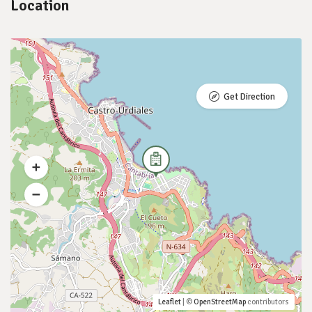
Location
Get Direction
Leaflet
| ©
OpenStreetMap
contributors