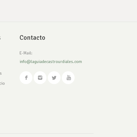
s
Contacto
E-Mail:
info@laguiadecastrourdiales.com
s
cio