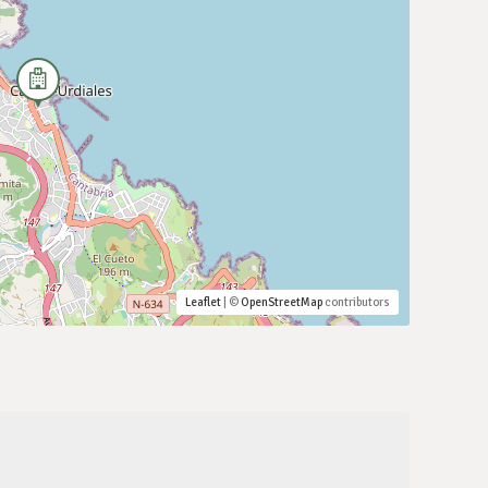
Leaflet
| ©
OpenStreetMap
contributors