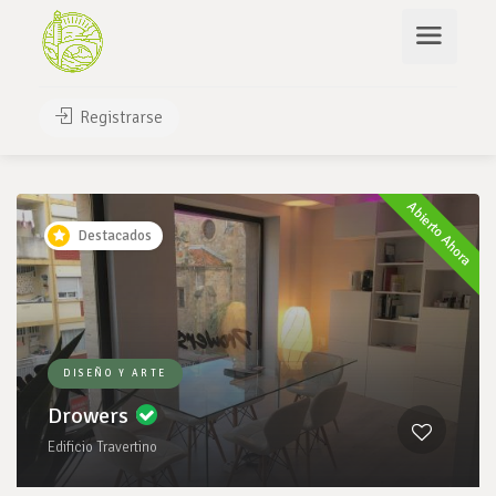
Buscar
Registrarse
Leaflet
| ©
OpenStreetMap
contributors
2
Abierto Ahora
Destacados
DISEÑO Y ARTE
Drowers
Edificio Travertino