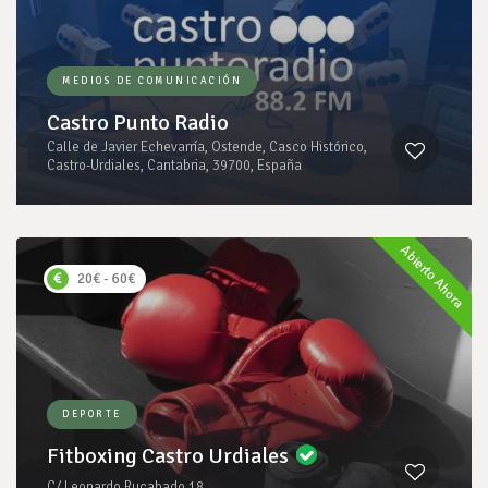
MEDIOS DE COMUNICACIÓN
Castro Punto Radio
Calle de Javier Echevarría, Ostende, Casco Histórico,
Castro-Urdiales, Cantabria, 39700, España
Abierto Ahora
20€ - 60€
DEPORTE
Fitboxing Castro Urdiales
C/ Leonardo Rucabado 18