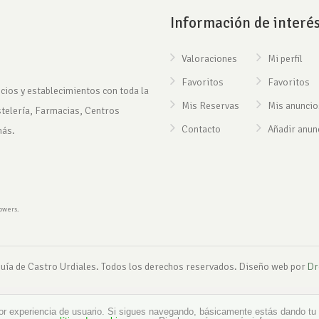
Información de interé
Valoraciones
Mi perfil
Favoritos
Favoritos
cios y establecimientos con toda la
Mis Reservas
Mis anuncio
stelería, Farmacias, Centros
Contacto
Añadir anun
más.
rowers.
uía de Castro Urdiales. Todos los derechos reservados. Diseño web por
Dr
or experiencia de usuario. Si sigues navegando, básicamente estás dando tu