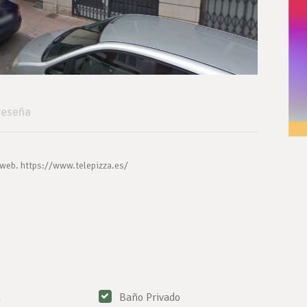
reseña
 web. https://www.telepizza.es/
l
Baño Privado