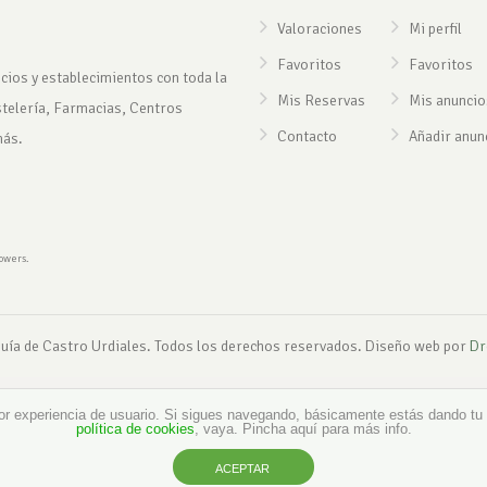
Valoraciones
Mi perfil
Favoritos
Favoritos
cios y establecimientos con toda la
Mis Reservas
Mis anuncio
stelería, Farmacias, Centros
Contacto
Añadir anun
más.
rowers.
uía de Castro Urdiales. Todos los derechos reservados. Diseño web por
Dr
or experiencia de usuario. Si sigues navegando, básicamente estás dando tu
política de cookies
, vaya. Pincha aquí para más info.
ACEPTAR