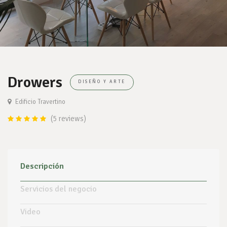
Drowers
DISEÑO Y ARTE
Edificio Travertino
(5 reviews)
Descripción
Servicios del negocio
Video